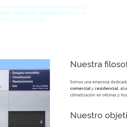
oder dar solución a cualquiera que sea tu
ción + desarrollo + innovación i+d+i
es la
ones en nuestra región.
Nuestra filoso
Somos una empresa dedicada
comercial
y
residencial
, ab
climatización en oficinas y ho
Nuestro objet