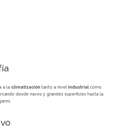
fía
 a la
climatización
tanto a nivel
industrial
como
arcando desde naves y grandes superficies hasta la
gares.
ivo