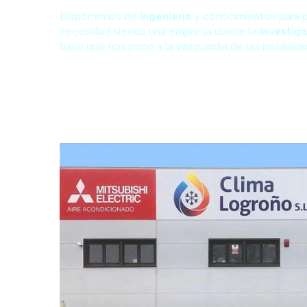
Disponemos de
ingeniería
y conocimientos para p
necesidad siendo una empresa donde la
investiga
base que nos pone a la vanguardia de las instalaci